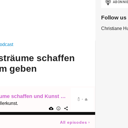
Follow us
Zucker
Christiane H
odcast
sträume schaffen
um geben
Michaela - Kunsträume schaffen und Kunst Raum geben
lerkunst.
All episodes
›