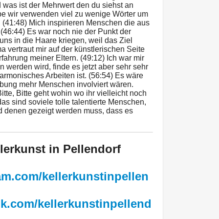
was ist der Mehrwert den du siehst an
ube wir verwenden viel zu wenige Wörter um
 (41:48) Mich inspirieren Menschen die aus
 (46:44) Es war noch nie der Punkt der
uns in die Haare kriegen, weil das Ziel
a vertraut mir auf der künstlerischen Seite
rfahrung meiner Eltern. (49:12) Ich war mir
n werden wird, finde es jetzt aber sehr sehr
 harmonisches Arbeiten ist. (56:54) Es wäre
ung mehr Menschen involviert wären.
itte, Bitte geht wohin wo ihr vielleicht noch
das sind soviele tolle talentierte Menschen,
nd denen gezeigt werden muss, dass es
lerkunst in Pellendorf
am.com/kellerkunstinpellen
k.com/kellerkunstinpellend