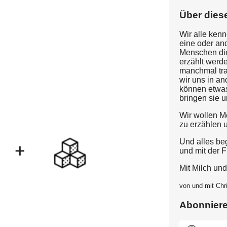
Über dies
Wir alle ken
eine oder an
Menschen die
erzählt werde
manchmal trau
wir uns in a
können etwas
bringen sie 
Wir wollen 
zu erzählen u
Und alles be
und mit der F
Mit Milch un
von und mit Chr
Abonnier