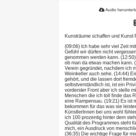
Audio herunter
Kunsträume schaffen und Kunst
(09:06) Ich habe sehr viel Zeit mi
Gefühl wir dürfen nicht vergessen
genommen werden kann. (12:50) 
ob man da etwas machen kann. (
Verein gegründet, nachdem ich mi
Weinkeller auch sehe. (14:44) E
gehört, und die lassen dort frem
selbstverständlich ist, ist ein Pri
vorderster Front aber ich stelle
Menschen die ich toll finde das 
eine Rampensau. (19:21) Es ist m
bekommen für das was sie leisten.
KünstlerInnen bei uns wohl fühlen
ich 100 prozentig hinter dem ste
Qualität des Programmes steht für
mich, ein Ausdruck von menschli
(36:35) Die wichtige Frage für 