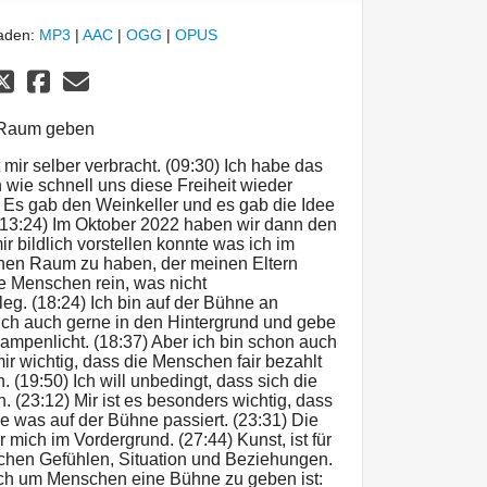
laden:
MP3
|
AAC
|
OGG
|
OPUS
 Raum geben
t mir selber verbracht. (09:30) Ich habe das
 wie schnell uns diese Freiheit wieder
Es gab den Weinkeller und es gab die Idee
13:24) Im Oktober 2022 haben wir dann den
r bildlich vorstellen konnte was ich im
inen Raum zu haben, der meinen Eltern
de Menschen rein, was nicht
vileg. (18:24) Ich bin auf der Bühne an
 mich auch gerne in den Hintergrund und gebe
Rampenlicht. (18:37) Aber ich bin schon auch
ir wichtig, dass die Menschen fair bezahlt
 (19:50) Ich will unbedingt, dass sich die
. (23:12) Mir ist es besonders wichtig, dass
he was auf der Bühne passiert. (23:31) Die
 mich im Vordergrund. (27:44) Kunst, ist für
chen Gefühlen, Situation und Beziehungen.
mich um Menschen eine Bühne zu geben ist: