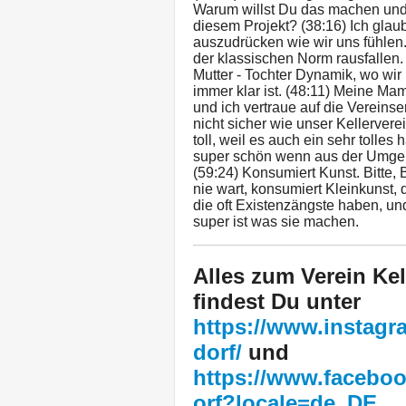
Warum willst Du das machen und 
diesem Projekt? (38:16) Ich gla
auszudrücken wie wir uns fühlen.
der klassischen Norm rausfallen.
Mutter - Tochter Dynamik, wo wir 
immer klar ist. (48:11) Meine Mam
und ich vertraue auf die Vereinse
nicht sicher wie unser Kellerverei
toll, weil es auch ein sehr tolles
super schön wenn aus der Umgeb
(59:24) Konsumiert Kunst. Bitte, B
nie wart, konsumiert Kleinkunst, 
die oft Existenzängste haben, u
super ist was sie machen.
Alles zum Verein Kel
findest Du unter
https://www.instagr
dorf/
und
https://www.faceboo
orf?locale=de_DE