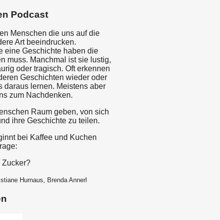
en Podcast
nen Menschen die uns auf die
dere Art beeindrucken.
 eine Geschichte haben die
n muss. Manchmal ist sie lustig,
rig oder tragisch. Oft erkennen
nderen Geschichten wieder oder
 daraus lernen. Meistens aber
uns zum Nachdenken.
Menschen Raum geben, von sich
nd ihre Geschichte zu teilen.
ginnt bei Kaffee und Kuchen
rage:
d Zucker?
istiane Hurnaus, Brenda Annerl
en